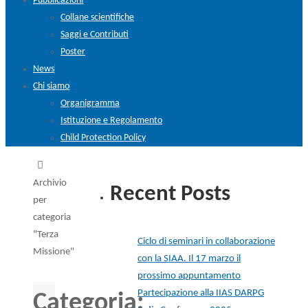
Pubblicazioni
Collane scientifiche
Saggi e Contributi
Poster
News
Chi siamo
Organigramma
Istituzione e Regolamento
Child Protection Policy
Home
Archivio
Recent Posts
per
categoria
"Terza
Ciclo di seminari in collaborazione
Missione"
con la SIAA. Il 17 marzo il
prossimo appuntamento
Partecipazione alla IIAS DARPG
Categoria: