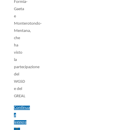
Formia-
Gaeta
e
Monterotondo-
Mentana,
che
ha
visto
la
partecipazione
del
WGSD
e del
GREAL
Continua
a
leggere