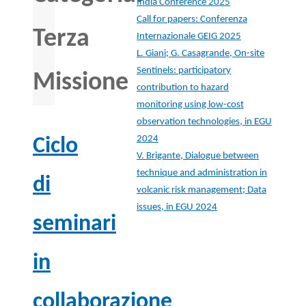
India Conference 2025
Call for papers: Conferenza
Terza
Internazionale GEIG 2025
L. Giani; G. Casagrande, On-site
Sentinels: participatory
Missione
contribution to hazard
monitoring using low-cost
observation technologies, in EGU
2024
Ciclo
V. Brigante, Dialogue between
technique and administration in
di
volcanic risk management; Data
issues, in EGU 2024
seminari
in
collaborazione