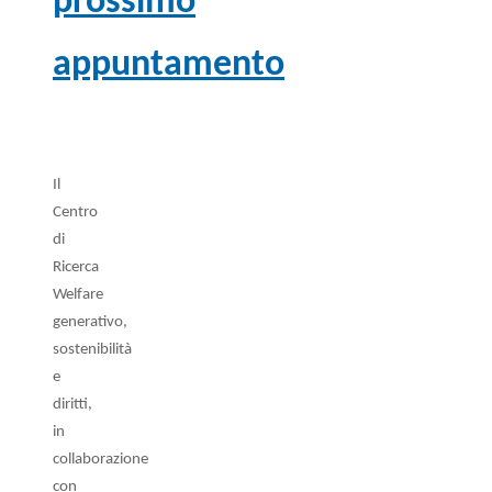
prossimo
appuntamento
Il
Centro
di
Ricerca
Welfare
generativo,
sostenibilità
e
diritti,
in
collaborazione
con