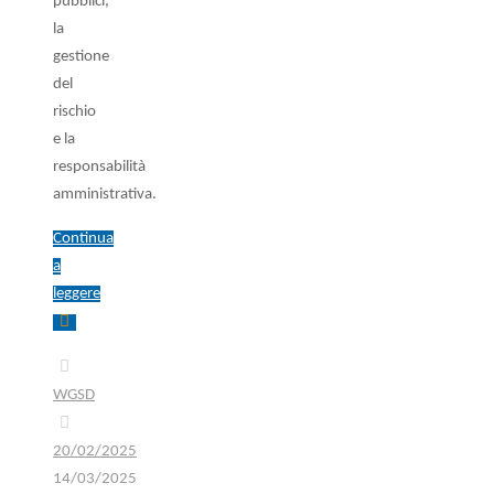
pubblici,
la
gestione
del
rischio
e la
responsabilità
amministrativa.
Continua
a
leggere
WGSD
20/02/2025
14/03/2025